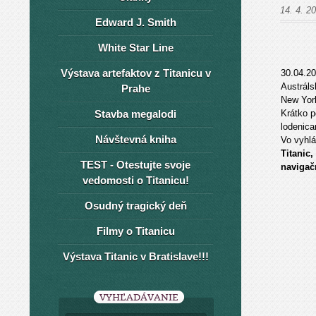
14. 4. 2
Edward J. Smith
White Star Line
Výstava artefaktov z Titanicu v
30.04.2
Austráls
Prahe
New York
Stavba megalodi
Krátko p
lodenica
Návštevná kniha
Vo vyhlá
Titanic
TEST - Otestujte svoje
navigač
vedomosti o Titanicu!
Osudný tragický deň
Filmy o Titanicu
Výstava Titanic v Bratislave!!!
VYHĽADÁVANIE