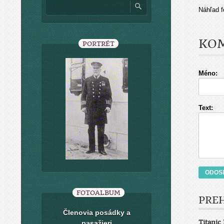
Náhľad f
KO
PORTRÉT
Méno:
Text:
FOTOALBUM
PRE
Členovia posádky a
Titanic 
pasažieri