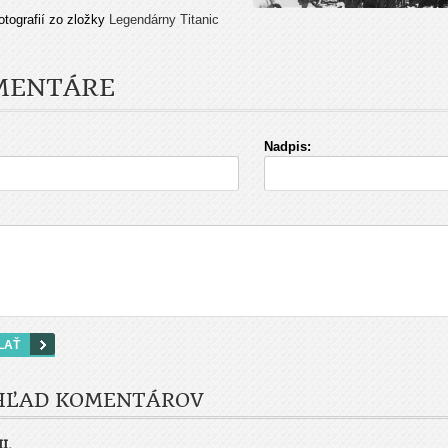
otografií zo zložky
Legendárny Titanic
MENTÁRE
Nadpis:
HĽAD KOMENTÁROV
II.