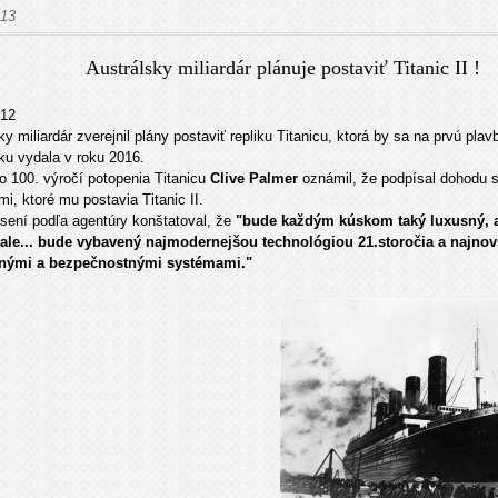
013
Austrálsky miliardár plánuje postaviť Titanic II !
012
ky miliardár zverejnil plány postaviť repliku Titanicu, ktorá by sa na prvú pla
u vydala v roku 2016.
o 100. výročí potopenia Titanicu
Clive Palmer
oznámil, že podpísal dohodu 
mi, ktoré mu postavia Titanic II.
sení podľa agentúry konštatoval, že
"bude každým kúskom taký luxusný, 
, ale... bude vybavený najmodernejšou technológiou 21.storočia a najno
nými a bezpečnostnými systémami."