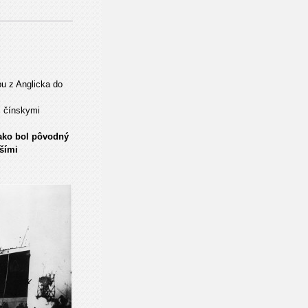
vbu z Anglicka do
s čínskymi
ako bol pôvodný
všími