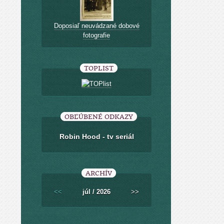
Doposiaľ neuvádzané dobové
fotografie
TOPLIST
OBĽÚBENÉ ODKAZY
Robin Hood - tv seriál
ARCHÍV
<<
júl / 2026
>>