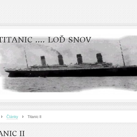
TITANIC .... LOĎ SNOV
›
›
Články
Titanic II
ANIC II