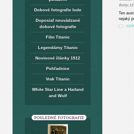
,
Rony
12
Dobové fotografie lode
Ten aust
nejaký p
Doposiaľ neuvádzané
dobové fotografie
ODP
Film Titanic
Legendárny Titanic
Novinové články 1912
Pohľadnice
Vrak Titanic
White Star Line a Harland
and Wolf
POSLEDNÉ FOTOGRAFIE