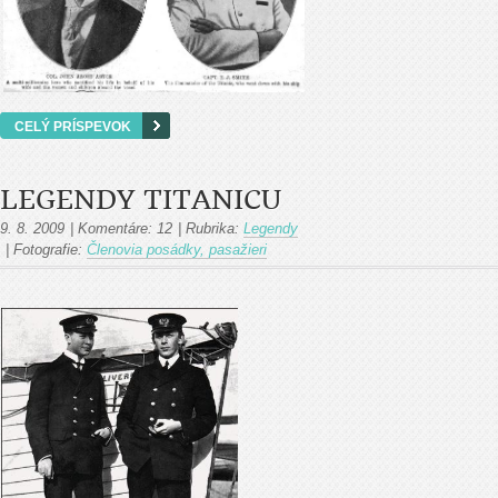
CELÝ PRÍSPEVOK
LEGENDY TITANICU
9. 8. 2009
|
Komentáre:
12
|
Rubrika:
Legendy
|
Fotografie:
Členovia posádky, pasažieri