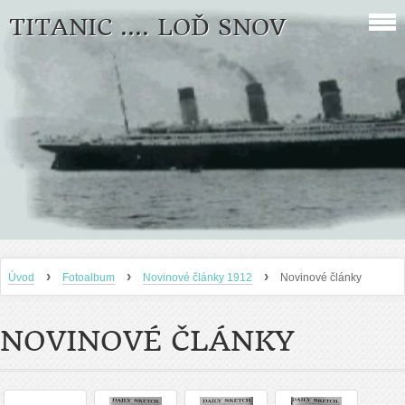
TITANIC .... LOĎ SNOV
›
›
›
Úvod
Fotoalbum
Novinové články 1912
Novinové články
NOVINOVÉ ČLÁNKY