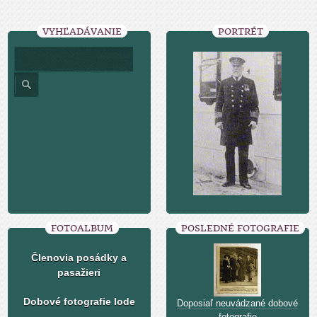
VYHĽADÁVANIE
PORTRÉT
FOTOALBUM
POSLEDNÉ FOTOGRAFIE
Členovia posádky a
pasažieri
Dobové fotografie lode
Doposiaľ neuvádzané dobové
fotografie