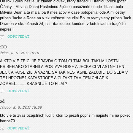
Od roku 2009 nežije už žiaden človek, ktorý tragédiu Titanicu prežil.(pozri
Články - Milvina Dean).Poslednou žijúcou pasažierkou lode Titanic bola
Milvina Dean a tá mala iba 9 mesiacov v čase potopenia lode.A milostný
príbeh Jacka a Rose sa v skutočnosti neudial.Bol to vymyslený príbeh.Jack
Dawson v skutočnosti žil, na Titanicu bol kuričom v kotolniach a tragédiu
neprežil.
ODPOVEDAŤ
:DD
,
frico
8. 5. 2011 19:01
A KTO VIE ZE CI JE PRAVDA O TOM CI TAM BOL TAKI MILOSTNI
PRIBEH AKO STARNILA POSTAVA ROSE A JECKA CI VLASTNE TEN
JECK A ROSE ZILI A VAZNE SA TAK NESTASNE ZALUBILI DO SEBA V
TEJ HROZNEJ KATASTROFE A CI FAKT TAM TEN CHLAPIK
ZOMREL.........KRASNI JE TO FILM ?
ODPOVEDAŤ
xd
,
fricoo
8. 5. 2011 18:59
kto vie tu zvas ozajstnich ludi ti ktori to prežili poprisim napište mi na pokec
bartos79 .
ODPOVEDAŤ